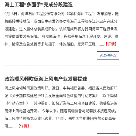
海上工程“多面手”完成分段建造
9月18日，海洋石油工程股份有限公司（简称“海油工程”）发布消息，随
着艏段拼接就位，我国自主研发的多功能海洋工程船在江苏启东完成分
段建造，进入船体总装集成阶段，该船建成后将为我国海洋工程行业发
展提供重要装备保障。 多功能海洋工程船是集海洋工程开发、建设、维
护、检修及应急处置等多功能于一体的船舶，是海洋工程.........
【详情】
2025-09-22
政策暖风频吹促海上风电产业发展提速
海上风电领域再迎政策利好。近日，中共福建省委、福建省人民政府印
发《关于加快福建经济社会发展全面绿色转型的行动方案》（以下简称
《行动方案》），其中提到，加快近海海上风电项目建设，稳妥推进闽
南海上风电基地开发。 今年以来，随着高端装备与配套技术接连突破，
海上风电持续拓宽商业化边界。7月份，由中国华能集团有限公司牵头
研.........
【详情】