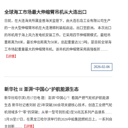
全球海工市场最大伸缩臂吊机从大连出口
日前，在大连海关所属金普海关监管下，由大连石岛工业有限公司生产
的一台大型伸缩臂吊机在大连港顺利装船启运，出口至欧洲。 本次出口
的吊机用于海上风力发电机安装工作。它采用四节伸缩臂模式，最短吊
重距离为8米，最长伸出距离为50米，总起重量达32.5吨，是目前全球海
工市场起重量最大的伸缩臂吊机。该吊机的伸缩臂采用高强板折.........
【详情】
2026-02-06
新华社 II 澎湃“中国心”护航能源生态
新华社哈尔滨1月17日电 题：澎湃“中国心”！看国产燃气轮机护航能源
生态 新华社记者刘祯 近5年突破200余项关键核心技术，创造工业燃气轮
机领域多个“零”的突破；从单一型号到形成3至50兆瓦系列产品谱系……
1月16至17日，在黑龙江哈尔滨举行的2026中船集团燃机日上，一系列自
主创新.........
【详情】