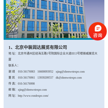
1、北京中装润达展览有限公司
地 址：北京市通州区经海五路1号院国际企业大道III13号楼振威展览大
厦
联系人：
谢 靖
010-56176983
16600093952
xjing@zhenweiexpo.com
董 凯
010-56176961
13939209557
dk@zhenweiexpo.com
传 真：010-56176998
邮 箱：xjing@zhenweiexpo.com
网 址：
http://www.rondexpo.com/