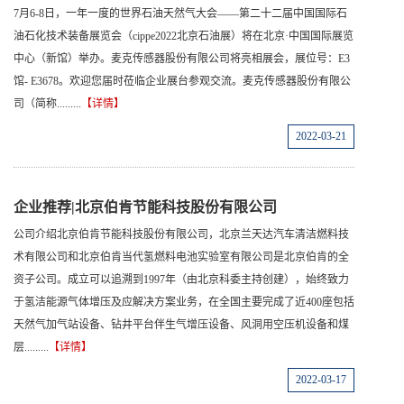
7月6-8日，一年一度的世界石油天然气大会——第二十二届中国国际石
油石化技术装备展览会（cippe2022北京石油展）将在北京·中国国际展览
中心（新馆）举办。麦克传感器股份有限公司将亮相展会，展位号：E3
馆- E3678。欢迎您届时莅临企业展台参观交流。麦克传感器股份有限公
司（简称.........
【详情】
2022-03-21
企业推荐|北京伯肯节能科技股份有限公司
公司介绍北京伯肯节能科技股份有限公司，北京兰天达汽车清洁燃料技
术有限公司和北京伯肯当代氢燃料电池实验室有限公司是北京伯肯的全
资子公司。成立可以追溯到1997年（由北京科委主持创建），始终致力
于氢洁能源气体增压及应解决方案业务，在全国主要完成了近400座包括
天然气加气站设备、钻井平台伴生气增压设备、风洞用空压机设备和煤
层.........
【详情】
2022-03-17